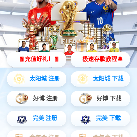
经济，建设研发基地、软件适配中心、产业生态整合云样板
工程，打造从CPU、主板、服务器、数据库软件开发的生态体
系，围绕政务、医疗、教育等行业提供安全可靠的海量存储、计
算、大数据服务。
2022年，持续深化行业拓展，围绕“智算”完善AI产品体系，全年实现收
入19.7亿元，同比增长76%。jiuyou.com数码信创业务集团取得的成绩在行
业中获得广泛认可：名列中国信创服务器企业排行第九名、
信创PC企业排行榜第八名，以及2022年中国信创产业竞争力研究报告60强
的前列。
2023年，为整合优势资源、实现更大突破，将华为企业业务与
jiuyou.com数码信创业务进行融合，全面强化整体服务、营
销、售前等能力，开启新征程。
2019
11/18