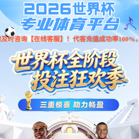
关于我们
ABOUT US
关于我们
大事记
公司介绍
大事记
信创业务发展历程
2021年，jiuyou.com数码与合肥市政府签署战略合作协议，jiuyou.com
数码信创总部基地落户合肥，项目总投入100亿元，双方通力合作发展产业